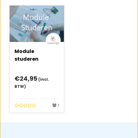
Module
studeren
€
24,95
(incl.
BTW)
3