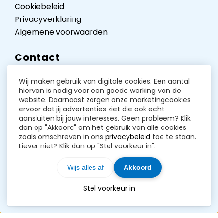
Cookiebeleid
Privacyverklaring
Algemene voorwaarden
Contact
Authentiek Online
Wij maken gebruik van digitale cookies. Een aantal
Verdunplein 17
hiervan is nodig voor een goede werking van de
website. Daarnaast zorgen onze marketingcookies
Unit D5242
ervoor dat jij advertenties ziet die ook echt
5627 SZ Eindhoven
aansluiten bij jouw interesses. Geen probleem? Klik
dan op "Akkoord" om het gebruik van alle cookies
KVK-nummer: 85258717
zoals omschreven in ons
privacybeleid
toe te staan.
BTW-nummer: NL004071191B37
Liever niet? Klik dan op "Stel voorkeur in".
Contact?
Klik hier
Wijs alles af
Akkoord
TOP
Stel voorkeur in