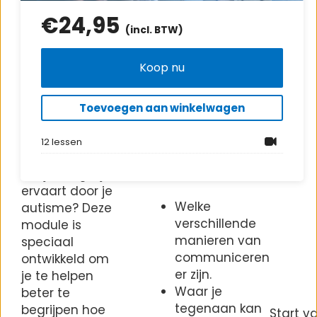
€
24,95
(incl. BTW)
Wil je leren
hoe je jouw
Koop nu
communicatie
kunt
verbeteren en
Toevoegen aan winkelwagen
kunt omgaan
met de
12 lessen
uitdagingen
die je mogelijk
ervaart door je
Welke
autisme? Deze
verschillende
module is
manieren van
speciaal
communiceren
ontwikkeld om
er zijn.
je te helpen
Waar je
beter te
tegenaan kan
begrijpen hoe
Start 