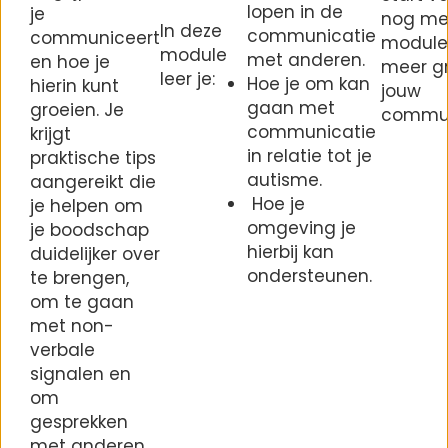
lopen in de
je
nog me
In deze
communicatie
communiceert
module 
module
met anderen.
en hoe je
meer gr
leer je:
Hoe je om kan
hierin kunt
jouw
gaan met
groeien. Je
commun
communicatie
krijgt
in relatie tot je
praktische tips
autisme.
aangereikt die
Hoe je
je helpen om
omgeving je
je boodschap
hierbij kan
duidelijker over
ondersteunen.
te brengen,
om te gaan
met non-
verbale
signalen en
om
gesprekken
met anderen