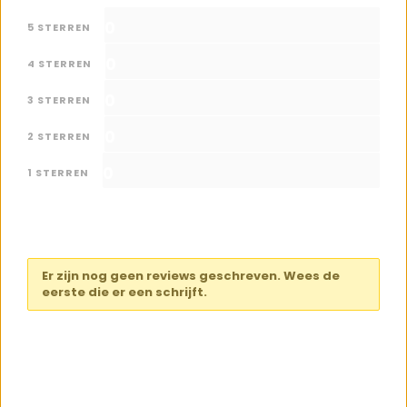
0
5 STERREN
0
4 STERREN
0
3 STERREN
0
2 STERREN
0
1 STERREN
Er zijn nog geen reviews geschreven. Wees de
eerste die er een schrijft.