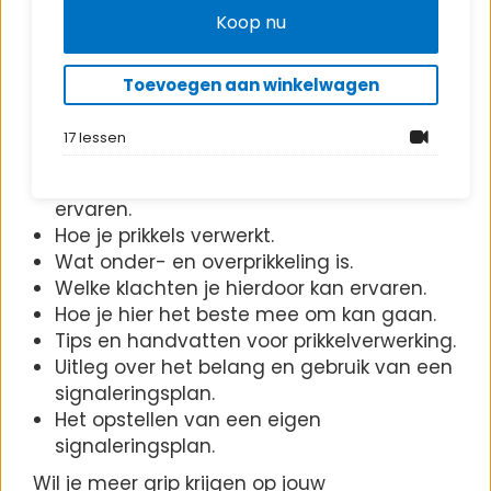
tips leer je hoe je prikkels beter kunt
Koop nu
reguleren, zodat je meer rust en balans in je
leven kunt vinden.
Toevoegen aan winkelwagen
In de basiscursus heb ik al wat verteld over
prikkelverwerking. In deze module krijg je nog
17 lessen
meer uitleg over:
Welke prikkels en waarnemingen je kan
ervaren.
Hoe je prikkels verwerkt.
Wat onder- en overprikkeling is.
Welke klachten je hierdoor kan ervaren.
Hoe je hier het beste mee om kan gaan.
Tips en handvatten voor prikkelverwerking.
Uitleg over het belang en gebruik van een
signaleringsplan.
Het opstellen van een eigen
signaleringsplan.
Wil je meer grip krijgen op jouw