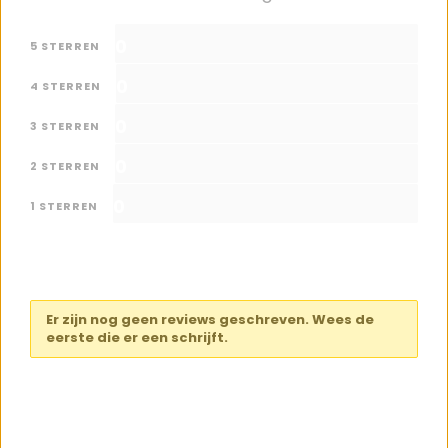
0
5 STERREN
0
4 STERREN
0
3 STERREN
0
2 STERREN
0
1 STERREN
Er zijn nog geen reviews geschreven. Wees de
eerste die er een schrijft.