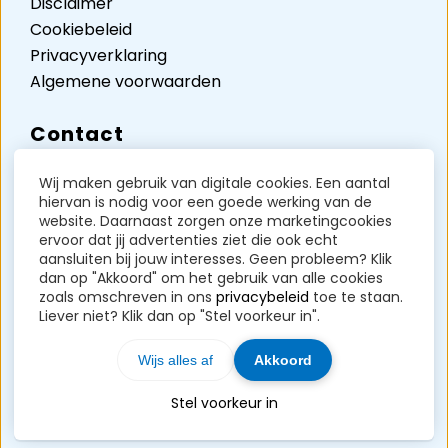
Disclaimer
Cookiebeleid
Privacyverklaring
Algemene voorwaarden
Contact
Authentiek Online
Wij maken gebruik van digitale cookies. Een aantal
Verdunplein 17
hiervan is nodig voor een goede werking van de
website. Daarnaast zorgen onze marketingcookies
Unit D5242
ervoor dat jij advertenties ziet die ook echt
5627 SZ Eindhoven
aansluiten bij jouw interesses. Geen probleem? Klik
dan op "Akkoord" om het gebruik van alle cookies
KVK-nummer: 85258717
zoals omschreven in ons
privacybeleid
toe te staan.
BTW-nummer: NL004071191B37
Liever niet? Klik dan op "Stel voorkeur in".
Contact?
Klik hier
Wijs alles af
Akkoord
TOP
Stel voorkeur in