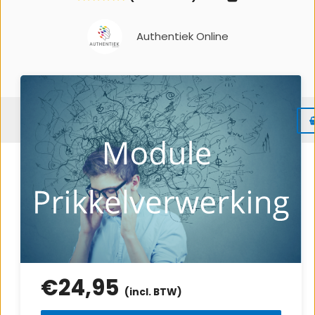
Authentiek Online
Menu
Prikkelverwerking kan een grote invloed
hebben op je dagelijks leven, vooral als je
autisme hebt. Misschien ervaar je
regelmatig overprikkeling of voel je juist te
weinig prikkels, wat voor ongemak en stress
kan zorgen. Deze module is speciaal
ontwikkeld om jou te helpen begrijpen hoe
€
24,95
prikkels werken en hoe je ze beter kunt
(incl. BTW)
reguleren. Met duidelijke uitleg en praktische