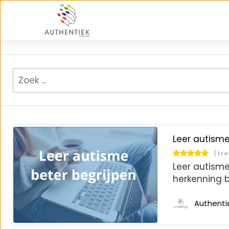
Leer autisme
( 1 r
Leer autisme
herkenning b
Authenti