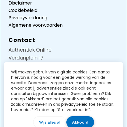
Disclaimer
Cookiebeleid
Privacyverklaring
Algemene voorwaarden
Contact
Authentiek Online
Verdunplein 17
Unit D5242
Wij maken gebruik van digitale cookies. Een aantal
5627 SZ Eindhoven
hiervan is nodig voor een goede werking van de
KVK-nummer: 85258717
website. Daarnaast zorgen onze marketingcookies
ervoor dat jij advertenties ziet die ook echt
BTW-nummer: NL004071191B37
aansluiten bij jouw interesses. Geen probleem? Klik
dan op "Akkoord" om het gebruik van alle cookies
Contact?
Klik hier
zoals omschreven in ons
privacybeleid
toe te staan.
Liever niet? Klik dan op "Stel voorkeur in".
Wijs alles af
Akkoord