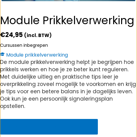
Module Prikkelverwerking
€
24,95
(incl. BTW)
Cursussen inbegrepen
Module prikkelverwerking
De module prikkelverwerking helpt je begrijpen hoe
prikkels werken en hoe je ze beter kunt reguleren.
Met duidelijke uitleg en praktische tips leer je
overprikkeling zoveel mogelijk te voorkomen en krijg
je tips voor een betere balans in je dagelijks leven.
Ook kun je een persoonlijk signaleringsplan
opstellen.
Module
Prikkelverwerking
Toevoegen aan winkelwagen
aantal