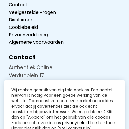
Contact
Veelgestelde vragen
Disclaimer
Cookiebeleid
Privacyverklaring
Algemene voorwaarden
Contact
Authentiek Online
Verdunplein 17
Unit D5242
Wij maken gebruik van digitale cookies. Een aantal
5627 SZ Eindhoven
hiervan is nodig voor een goede werking van de
KVK-nummer: 85258717
website. Daarnaast zorgen onze marketingcookies
ervoor dat jij advertenties ziet die ook echt
BTW-nummer: NL004071191B37
aansluiten bij jouw interesses. Geen probleem? Klik
dan op "Akkoord" om het gebruik van alle cookies
Contact?
Klik hier
zoals omschreven in ons
privacybeleid
toe te staan.
Liever niet? Klik dan op "Stel voorkeur in".