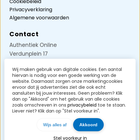
Cookiebeleid
Privacyverklaring
Algemene voorwaarden
Contact
Authentiek Online
Verdunplein 17
Unit D5242
Wij maken gebruik van digitale cookies. Een aantal
5627 SZ Eindhoven
hiervan is nodig voor een goede werking van de
KVK-nummer: 85258717
website. Daarnaast zorgen onze marketingcookies
ervoor dat jij advertenties ziet die ook echt
BTW-nummer: NL004071191B37
aansluiten bij jouw interesses. Geen probleem? Klik
dan op "Akkoord" om het gebruik van alle cookies
Contact?
Klik hier
zoals omschreven in ons
privacybeleid
toe te staan.
Liever niet? Klik dan op "Stel voorkeur in".
Wijs alles af
Akkoord
Stel voorkeur in