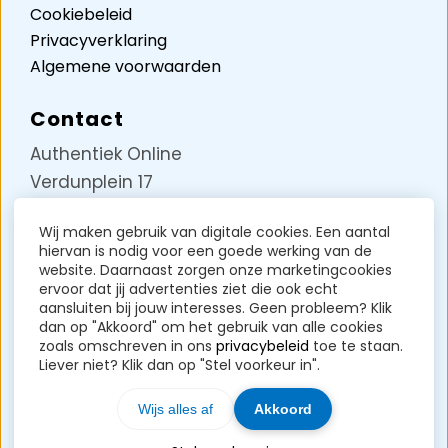
Cookiebeleid
Privacyverklaring
Algemene voorwaarden
Contact
Authentiek Online
Verdunplein 17
Unit D5242
Wij maken gebruik van digitale cookies. Een aantal
5627 SZ Eindhoven
hiervan is nodig voor een goede werking van de
KVK-nummer: 85258717
website. Daarnaast zorgen onze marketingcookies
ervoor dat jij advertenties ziet die ook echt
BTW-nummer: NL004071191B37
aansluiten bij jouw interesses. Geen probleem? Klik
dan op "Akkoord" om het gebruik van alle cookies
Contact?
Klik hier
zoals omschreven in ons
privacybeleid
toe te staan.
Liever niet? Klik dan op "Stel voorkeur in".
Wijs alles af
Akkoord